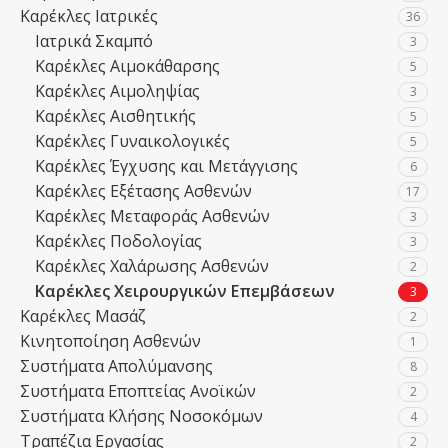
Καρέκλες Ιατρικές
36
Ιατρικά Σκαμπό
3
Καρέκλες Αιμοκάθαρσης
5
Καρέκλες Αιμοληψίας
3
Καρέκλες Αισθητικής
5
Καρέκλες Γυναικολογικές
5
Καρέκλες Έγχυσης και Μετάγγισης
6
Καρέκλες Εξέτασης Ασθενών
17
Καρέκλες Μεταφοράς Ασθενών
3
Καρέκλες Ποδολογίας
3
Καρέκλες Χαλάρωσης Ασθενών
2
Καρέκλες Χειρουργικών Επεμβάσεων
3
Καρέκλες Μασάζ
2
Κινητοποίηση Ασθενών
1
Συστήματα Απολύμανσης
8
Συστήματα Εποπτείας Ανοϊκών
2
Συστήματα Κλήσης Νοσοκόμων
4
Τραπέζια Εργασίας
2