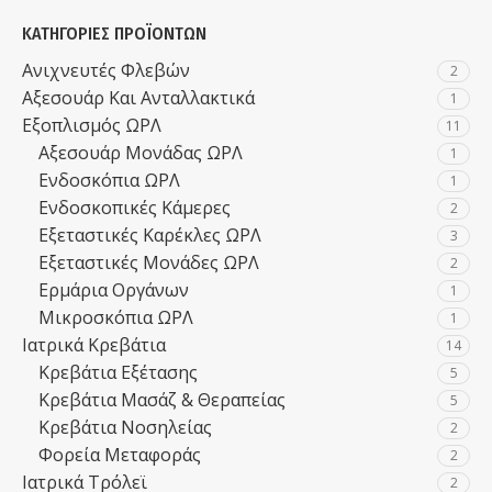
ΚΑΤΗΓΟΡΊΕΣ ΠΡΟΪΌΝΤΩΝ
Ανιχνευτές Φλεβών
2
Αξεσουάρ Και Ανταλλακτικά
1
Εξοπλισμός ΩΡΛ
11
Αξεσουάρ Μονάδας ΩΡΛ
1
Ενδοσκόπια ΩΡΛ
1
Ενδοσκοπικές Κάμερες
2
Εξεταστικές Καρέκλες ΩΡΛ
3
Εξεταστικές Μονάδες ΩΡΛ
2
Ερμάρια Οργάνων
1
Μικροσκόπια ΩΡΛ
1
Ιατρικά Κρεβάτια
14
Κρεβάτια Εξέτασης
5
Κρεβάτια Μασάζ & Θεραπείας
5
Κρεβάτια Νοσηλείας
2
Φορεία Μεταφοράς
2
Ιατρικά Τρόλεϊ
2