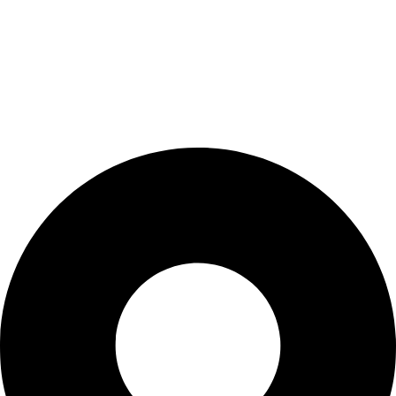
ιατρικού προσωπικού, συνεργαζόμενοι μόνο με
κορυφαίους οίκους. Ανακαλύψτε τον τρόπο που η
BIOCURE ξεχωρίζει και γνωρίστε την υγειονομική
φροντίδα του αύριο, σήμερα!
Στοιχεία Επικοινωνίας