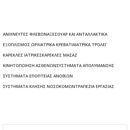
Γίνε συνεργάτης μας
Κατηγορίες προϊόντων
ΑΝΙΧΝΕΥΤΈΣ ΦΛΕΒΏΝ
ΑΞΕΣΟΥΆΡ ΚΑΙ ΑΝΤΑΛΛΑΚΤΙΚΆ
ΕΞΟΠΛΙΣΜΌΣ ΩΡΛ
ΙΑΤΡΙΚΆ ΚΡΕΒΆΤΙΑ
ΙΑΤΡΙΚΆ ΤΡΌΛΕΪ
ΚΑΡΈΚΛΕΣ ΙΑΤΡΙΚΈΣ
ΚΑΡΈΚΛΕΣ ΜΑΣΆΖ
ΚΙΝΗΤΟΠΟΊΗΣΗ ΑΣΘΕΝΏΝ
ΣΥΣΤΉΜΑΤΑ ΑΠΟΛΎΜΑΝΣΗΣ
ΣΥΣΤΉΜΑΤΑ ΕΠΟΠΤΕΊΑΣ ΑΝΟΪΚΏΝ
ΣΥΣΤΉΜΑΤΑ ΚΛΉΣΗΣ ΝΟΣΟΚΌΜΩΝ
ΤΡΑΠΈΖΙΑ ΕΡΓΑΣΊΑΣ
Εγγραφή στο Newsletter
NEWSLETTER