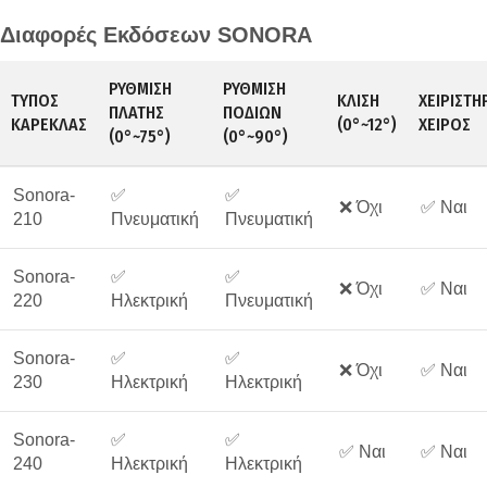
Διαφορές Εκδόσεων SONORA
ΡΎΘΜΙΣΗ
ΡΎΘΜΙΣΗ
ΤΎΠΟΣ
ΚΛΊΣΗ
ΧΕΙΡΙΣΤΉ
ΠΛΆΤΗΣ
ΠΟΔΙΏΝ
ΚΑΡΈΚΛΑΣ
(0°~12°)
ΧΕΙΡΌΣ
(0°~75°)
(0°~90°)
Sonora-
✅
✅
❌ Όχι
✅ Ναι
210
Πνευματική
Πνευματική
Sonora-
✅
✅
❌ Όχι
✅ Ναι
220
Ηλεκτρική
Πνευματική
Sonora-
✅
✅
❌ Όχι
✅ Ναι
230
Ηλεκτρική
Ηλεκτρική
Sonora-
✅
✅
✅ Ναι
✅ Ναι
240
Ηλεκτρική
Ηλεκτρική