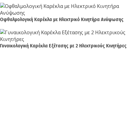
Οφθαλμολογική Καρέκλα με Ηλεκτρικό Κινητήρα Ανύψωσης
Γυναικολογική Καρέκλα Εξέτασης με 2 Ηλεκτρικούς Κινητήρες
Biocure
Η BIOCURE συνδυάζει πάνω από 25 χρόνια εμπειρίας στην
υγειονομική τεχνολογία με καινοτόμα προϊόντα υψηλής
ποιότητας. Είμαστε αφοσιωμένοι στην υποστήριξη του
ιατρικού προσωπικού, συνεργαζόμενοι μόνο με
κορυφαίους οίκους. Ανακαλύψτε τον τρόπο που η
BIOCURE ξεχωρίζει και γνωρίστε την υγειονομική