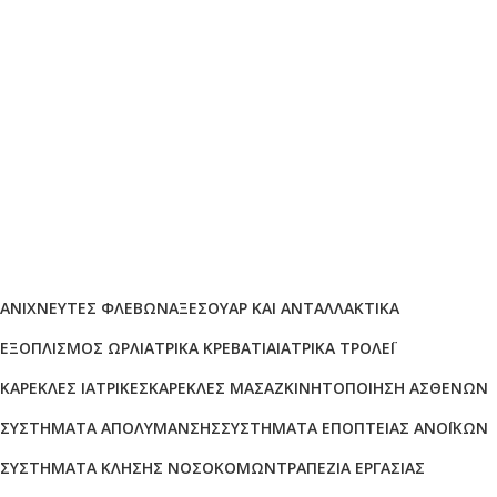
Biocure PRO
Γίνε συνεργάτης μας
Κατηγορίες προϊόντων
ΑΝΙΧΝΕΥΤΈΣ ΦΛΕΒΏΝ
ΑΞΕΣΟΥΆΡ ΚΑΙ ΑΝΤΑΛΛΑΚΤΙΚΆ
ΕΞΟΠΛΙΣΜΌΣ ΩΡΛ
ΙΑΤΡΙΚΆ ΚΡΕΒΆΤΙΑ
ΙΑΤΡΙΚΆ ΤΡΌΛΕΪ
ΚΑΡΈΚΛΕΣ ΙΑΤΡΙΚΈΣ
ΚΑΡΈΚΛΕΣ ΜΑΣΆΖ
ΚΙΝΗΤΟΠΟΊΗΣΗ ΑΣΘΕΝΏΝ
ΣΥΣΤΉΜΑΤΑ ΑΠΟΛΎΜΑΝΣΗΣ
ΣΥΣΤΉΜΑΤΑ ΕΠΟΠΤΕΊΑΣ ΑΝΟΪΚΏΝ
ΣΥΣΤΉΜΑΤΑ ΚΛΉΣΗΣ ΝΟΣΟΚΌΜΩΝ
ΤΡΑΠΈΖΙΑ ΕΡΓΑΣΊΑΣ