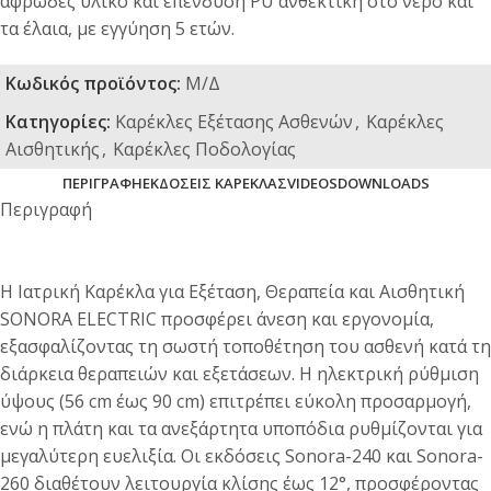
αφρώδες υλικό και επένδυση PU ανθεκτική στο νερό και
τα έλαια, με εγγύηση 5 ετών.
Κωδικός προϊόντος:
Μ/Δ
Κατηγορίες:
Καρέκλες Εξέτασης Ασθενών
,
Καρέκλες
Αισθητικής
,
Καρέκλες Ποδολογίας
ΠΕΡΙΓΡΑΦΉ
ΕΚΔΌΣΕΙΣ ΚΑΡΈΚΛΑΣ
VIDEOS
DOWNLOADS
Περιγραφή
Η Ιατρική Καρέκλα για Εξέταση, Θεραπεία και Αισθητική
SONORA ELECTRIC προσφέρει άνεση και εργονομία,
εξασφαλίζοντας τη σωστή τοποθέτηση του ασθενή κατά τη
διάρκεια θεραπειών και εξετάσεων. Η ηλεκτρική ρύθμιση
ύψους (56 cm έως 90 cm) επιτρέπει εύκολη προσαρμογή,
ενώ η πλάτη και τα ανεξάρτητα υποπόδια ρυθμίζονται για
μεγαλύτερη ευελιξία. Οι εκδόσεις Sonora-240 και Sonora-
260 διαθέτουν λειτουργία κλίσης έως 12°, προσφέροντας